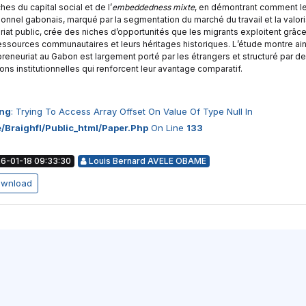
es du capital social et de l’
embeddedness mixte
, en démontrant comment l
tionnel gabonais, marqué par la segmentation du marché du travail et la valor
riat public, crée des niches d’opportunités que les migrants exploitent grâce
ressources communautaires et leurs héritages historiques. L’étude montre ai
preneuriat au Gabon est largement porté par les étrangers et structuré par d
ons institutionnelles qui renforcent leur avantage comparatif.
ng
: Trying To Access Array Offset On Value Of Type Null In
/braighfl/public_html/paper.php
On Line
133
6-01-18 09:33:30
Louis Bernard AVELE OBAME
wnload