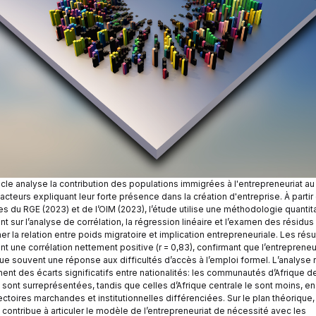
ticle analyse la contribution des populations immigrées à l'entrepreneuriat a
facteurs expliquant leur forte présence dans la création d'entreprise. À partir
s du RGE (2023) et de l’OIM (2023), l’étude utilise une méthodologie quantit
t sur l’analyse de corrélation, la régression linéaire et l’examen des résidus
r la relation entre poids migratoire et implication entrepreneuriale. Les résu
t une corrélation nettement positive (r = 0,83), confirmant que l’entrepreneu
tue souvent une réponse aux difficultés d’accès à l’emploi formel. L’analyse 
ent des écarts significatifs entre nationalités: les communautés d’Afrique d
 sont surreprésentées, tandis que celles d’Afrique centrale le sont moins, en
ectoires marchandes et institutionnelles différenciées. Sur le plan théorique,
le contribue à articuler le modèle de l’entrepreneuriat de nécessité avec les