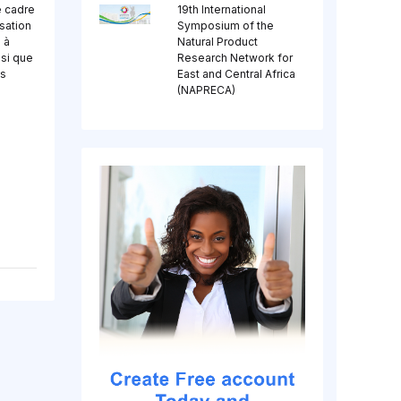
e cadre
19th International
isation
Symposium of the
 à
Natural Product
nsi que
Research Network for
es
East and Central Africa
(NAPRECA)