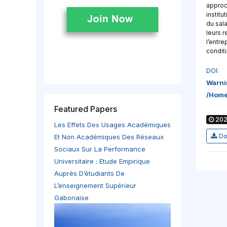
approch
institu
du sala
leurs 
l’entre
conditi
DOI:
Warni
/home
Featured Papers
202
Les Effets Des Usages Académiques
Do
Et Non Académiques Des Réseaux
Sociaux Sur La Performance
Universitaire : Etude Empirique
Auprès D’étudiants De
L’enseignement Supérieur
Gabonaise