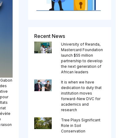
Recent News
University of Rwanda,
Mastercard Foundation
launch $55 million
partnership to develop
the next generation of
African leaders
u Gabon
It is when we have
 des
dedication to duty that
ative
institution moves
 pour
forward-New DVC for
ltats
academics and
riat
research
révèle
e
Tree Plays Significant
 raison
Role in Soil
Conservation