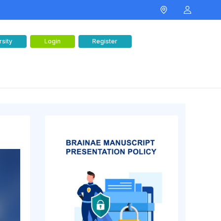
rsity
Login
Register