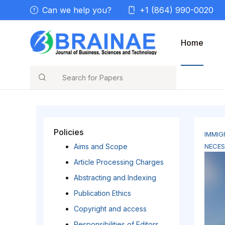
Can we help you?
+1 (864) 990-0020
Home
Search
Policies
IMMIG
Aims and Scope
NECES
Article Processing Charges
Abstracting and Indexing
Publication Ethics
Copyright and access
Responsibilities of Editors