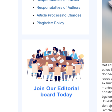
Responsibilities of Authors
Article Processing Charges
Plagiarism Policy
Cet ar
et les 
donnée
reposan
examine
montren
consti
égalem
l’Ouest
de traj
l’artic